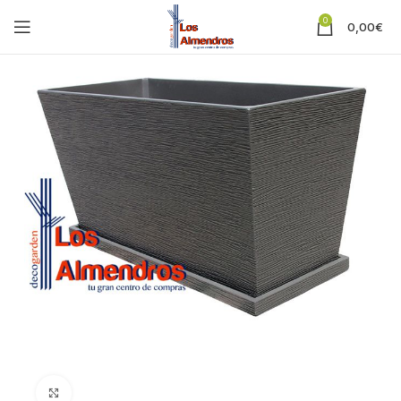
0
0,00
€
Clic para ampliar