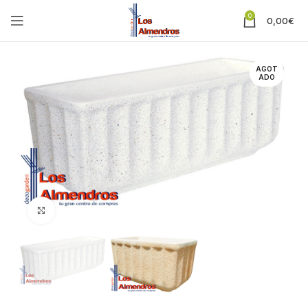
0
0,00
€
AGOT
ADO
Clic para ampliar