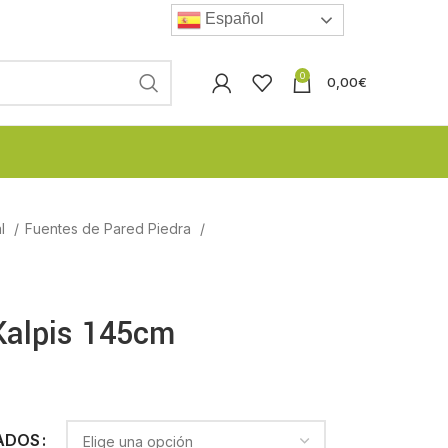
Español
0
0,00
€
al
Fuentes de Pared Piedra
Kalpis 145cm
ADOS