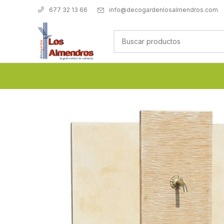
info@decogardenlosalmendros.com
677 32 13 66