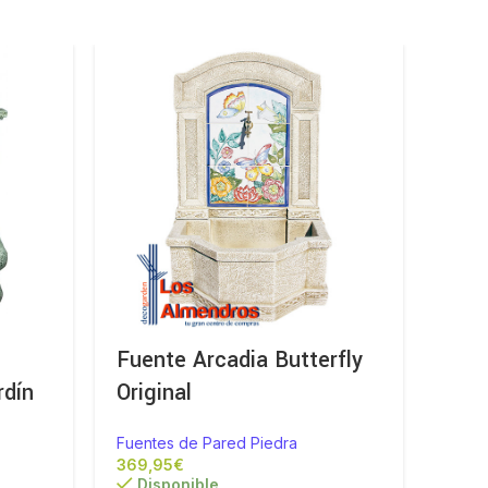
-10%
Fuente Arcadia Butterfly
Fue
rdín
Original
de 
Fuentes de Pared Piedra
Fuent
€
312,7
Disponible
Di