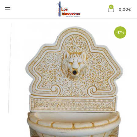
0
0,00
€
-17%