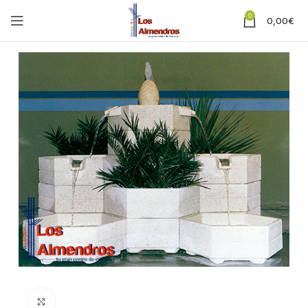
0
0,00
€
Clic para ampliar