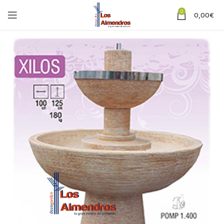
0
0,00
€