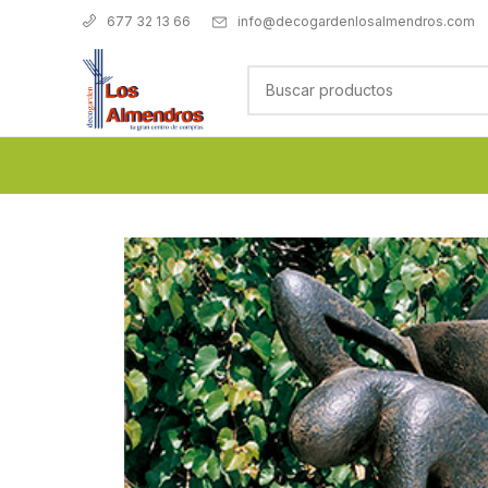
info@decogardenlosalmendros.com
677 32 13 66