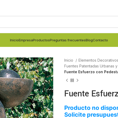
Inicio
Empresa
Productos
Preguntas frecuentes
Blog
Contacto
Inicio
Elementos Decorativo
Fuentes Patentadas Urbanas y
Fuente Esfuerzo con Pedest
Fuente Esfuer
Producto no dispon
Solicite presupues