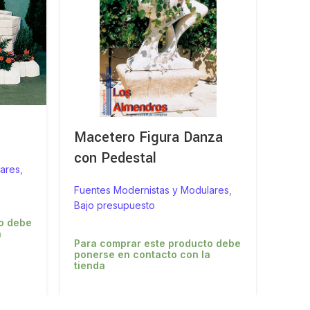
Macetero Figura Danza
Fue
con Pedestal
ares
,
Fuent
Bajo 
Fuentes Modernistas y Modulares
,
Bajo presupuesto
o debe
Para
a
poner
Para comprar este producto debe
tiend
ponerse en contacto con la
tienda