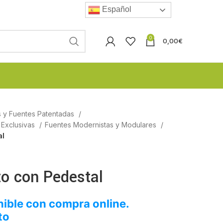
Español
0
0,00
€
s y Fuentes Patentadas
 Exclusivas
Fuentes Modernistas y Modulares
al
zo con Pedestal
ible con compra online.
to