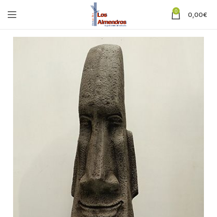
0
0,00
€