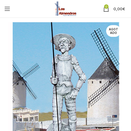
0
0,00
€
AGOT
ADO