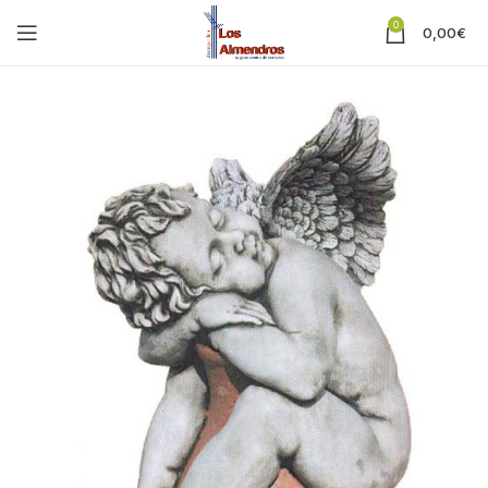
0
0,00
€