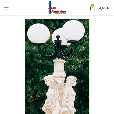
0
0,00
€