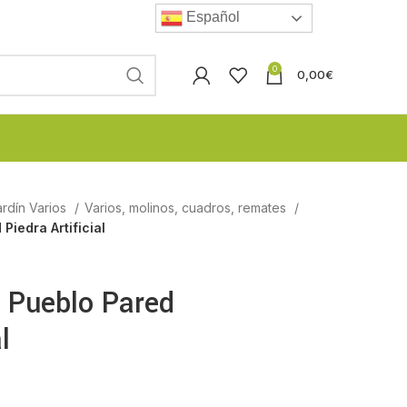
Español
0
0,00
€
rdín Varios
Varios, molinos, cuadros, remates
iedra Artificial
 Pueblo Pared
l