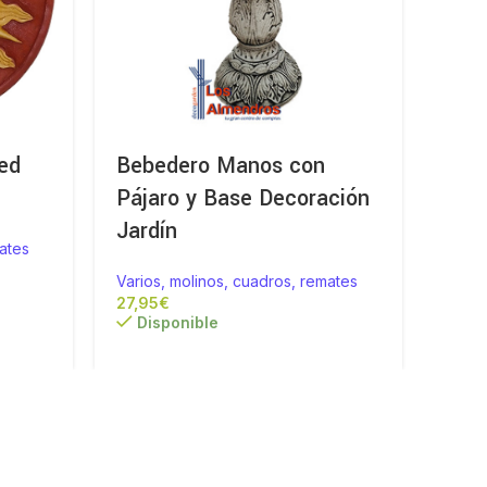
ed
Bebedero Manos con
Cua
Pájaro y Base Decoración
Pare
Jardín
ates
Vario
Varios, molinos, cuadros, remates
Di
€
Disponible