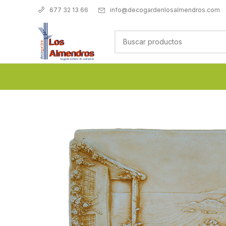
info@decogardenlosalmendros.com
677 32 13 66