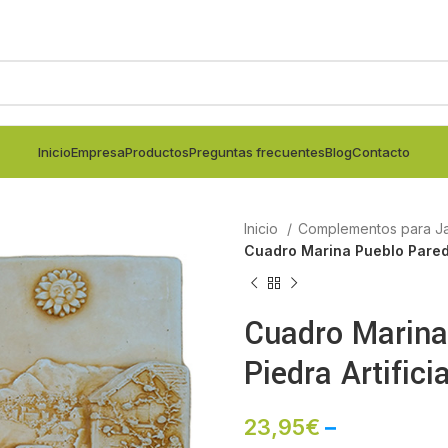
Inicio
Empresa
Productos
Preguntas frecuentes
Blog
Contacto
Inicio
Complementos para Ja
Cuadro Marina Pueblo Pared P
Cuadro Marina
Piedra Artificia
23,95
€
–