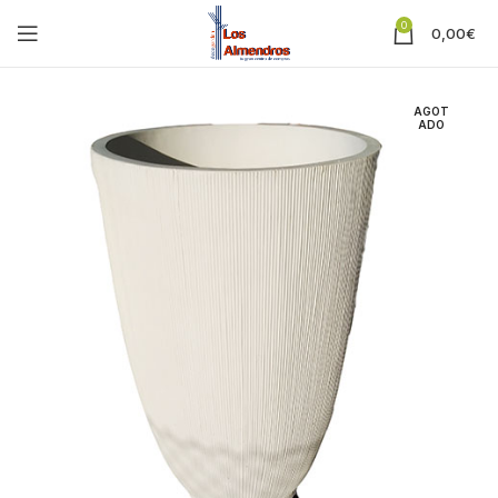
0
0,00
€
AGOT
ADO