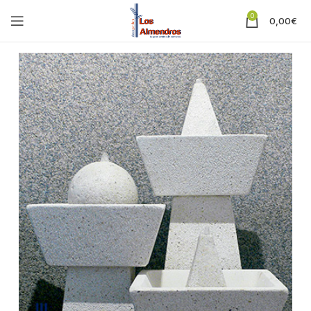
0
0,00
€