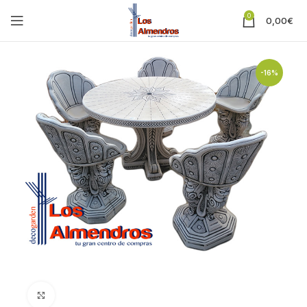
0
0,00
€
-16%
Clic para ampliar