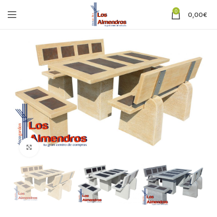
0
0,00
€
Clic para ampliar