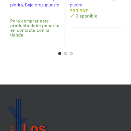
piedra
,
Bajo presupuesto
piedra
€
Disponible
Para comprar este
producto debe ponerse
en contacto con la
tienda