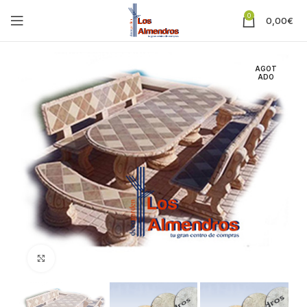
0
0,00
€
AGOT
ADO
Clic para ampliar