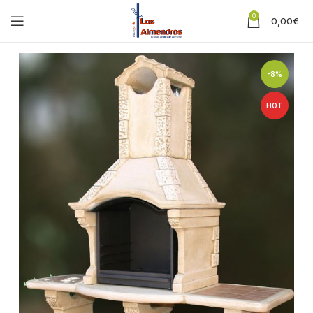
0
0,00
€
-8%
HOT