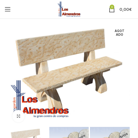
0
0,00
€
AGOT
ADO
Clic para ampliar