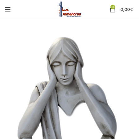
0
0,00
€