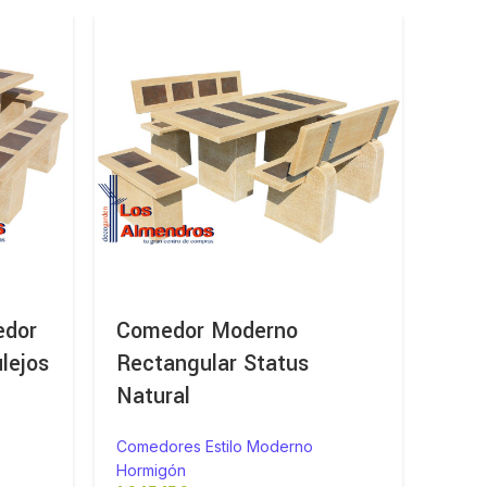
edor
Comedor Moderno
Mes
lejos
Rectangular Status
Stat
Natural
Comed
Horm
Comedores Estilo Moderno
Hormigón