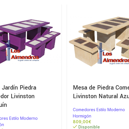
Jardín Piedra
Mesa de Piedra Com
dor Livinston
Livinston Natural Azu
uín
Comedores Estilo Moderno
Hormigón
res Estilo Moderno
€
ón
Disponible