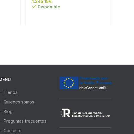
€
Para
Disponible
poner
tiend
MENU
Tienda
Quienes somos
Blog
Preguntas frecuentes
Contacto