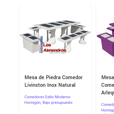
Mesa de Piedra Comedor
Mesa 
Livinston Inox Natural
Come
Arleq
Comedores Estilo Moderno
Hormigón
,
Bajo presupuesto
Comedo
Hormig