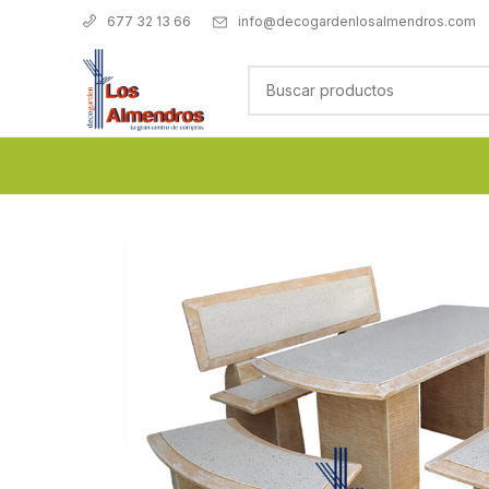
info@decogardenlosalmendros.com
677 32 13 66