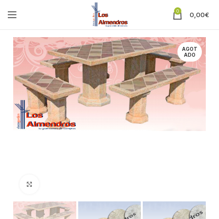
0
0,00
€
AGOT
ADO
Clic para ampliar