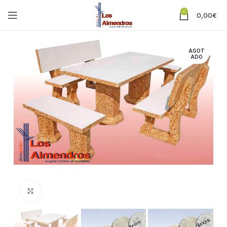
0
0,00
€
AGOT
ADO
Clic para ampliar