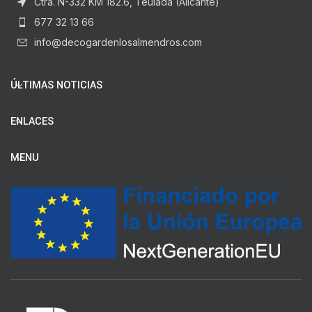
Ctra. N-332 KM 182.6, Teulada (Alicante)
677 32 13 66
info@decogardenlosalmendros.com
ÚLTIMAS NOTICIAS
ENLACES
MENU