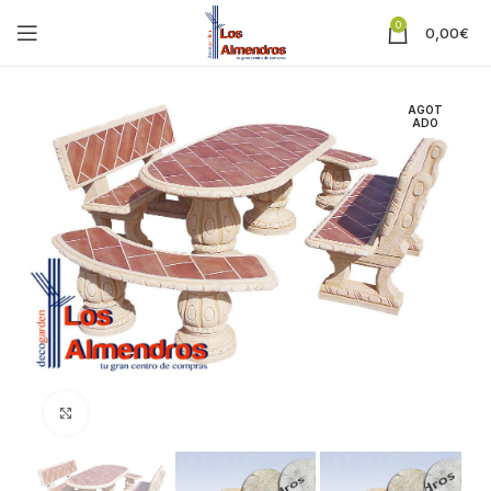
0
0,00
€
AGOT
ADO
Clic para ampliar