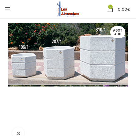
0
0,00
€
AGOT
ADO
Clic para ampliar