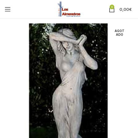
0
0,00
€
AGOT
ADO