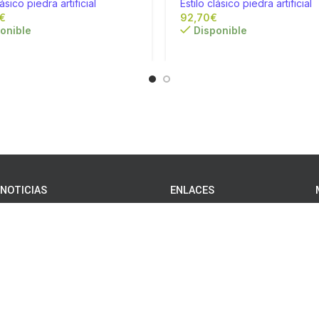
lásico piedra artificial
Estilo clásico piedra artificial
€
€
onible
Disponible
NOTICIAS
ENLACES
Con un estanque
Condiciones de venta
decorativo
Envios y devoluciones
conseguirás
movimiento y
Transporte
belleza en tu jardín
internacional
24/04/2020
No
Política de privacidad
hay comentarios