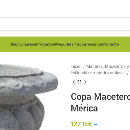
Inicio
Empresa
Productos
Preguntas frecuentes
Blog
Contacto
Inicio
Macetas, Maceteros y j
Estilo clásico piedra artificial
Copa Maceter
Mérica
127,15
€
–