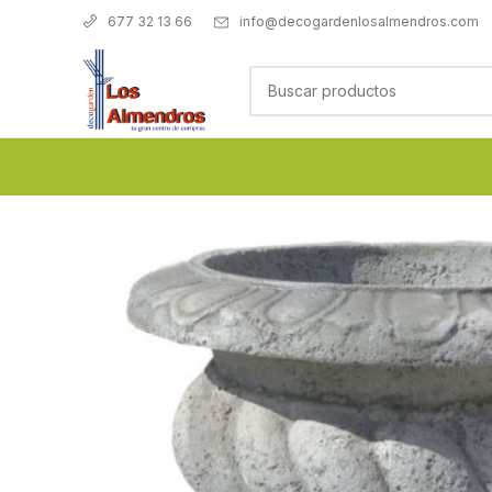
info@decogardenlosalmendros.com
677 32 13 66