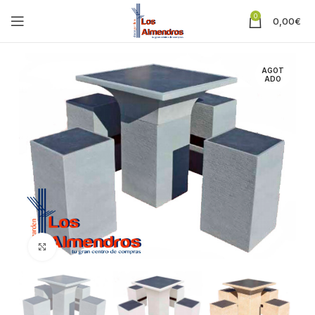
0
0,00
€
AGOT
ADO
Clic para ampliar