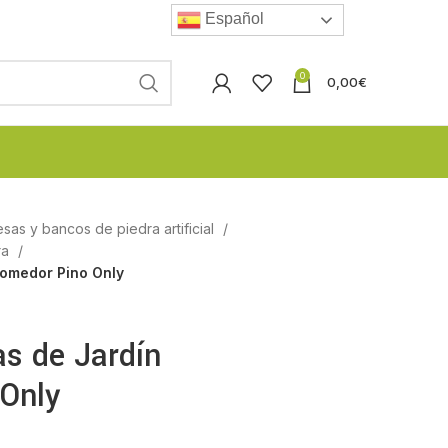
Español
0
0,00
€
esas y bancos de piedra artificial
ra
omedor Pino Only
s de Jardín
Only