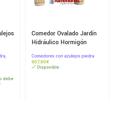
lejos
Comedor Ovalado Jardín
Mes
Hidráulico Hormigón
Com
dra
,
Comedores con azulejos piedra
Comed
€
1.261,
Disponible
Di
o debe
a