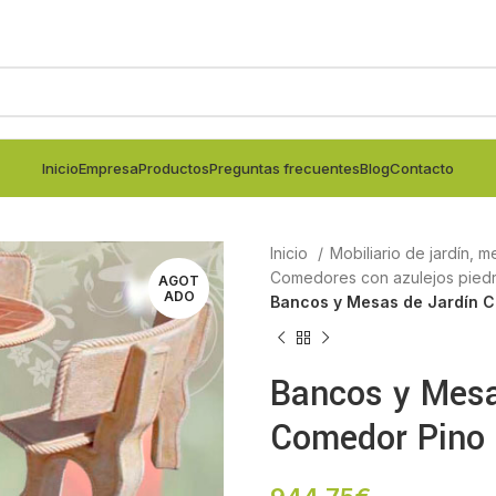
Inicio
Empresa
Productos
Preguntas frecuentes
Blog
Contacto
Inicio
Mobiliario de jardín, m
Comedores con azulejos pied
AGOT
ADO
Bancos y Mesas de Jardín C
Bancos y Mesa
Comedor Pino 