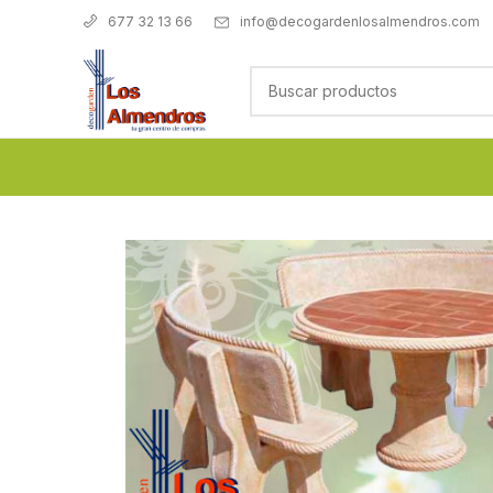
info@decogardenlosalmendros.com
677 32 13 66