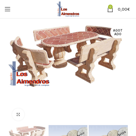
0
0,00
€
AGOT
ADO
Clic para ampliar