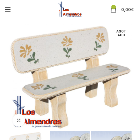
0
0,00
€
AGOT
ADO
Clic para ampliar