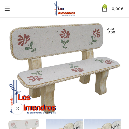
0
0,00
€
AGOT
ADO
Clic para ampliar